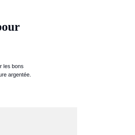
pour
r les bons
lure argentée.