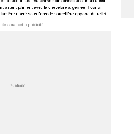
ard en douceur. Les mascaras noirs classiques, mais aussi
contrastent joliment avec la chevelure argentée. Pour un
lumière nacré sous l’arcade sourcilière apporte du relief.