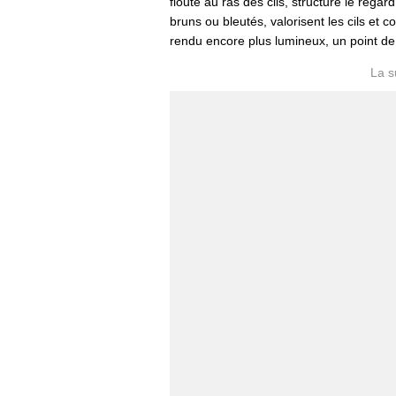
flouté au ras des cils, structure le reg
bruns ou bleutés, valorisent les cils et 
rendu encore plus lumineux, un point de 