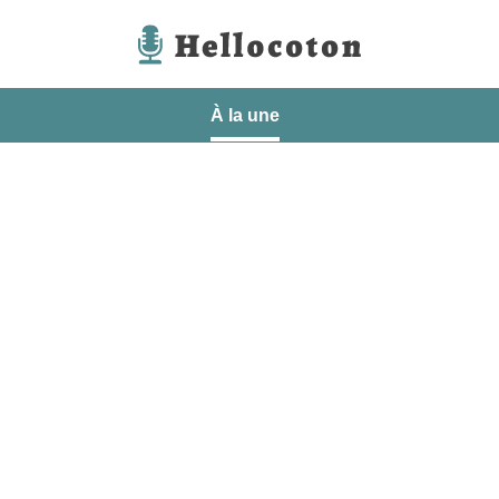
Hellocoton
À la une