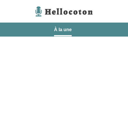
Hellocoton
À la une