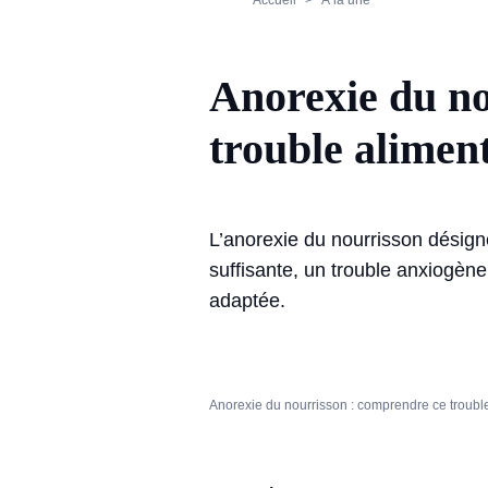
Accueil
À la une
Anorexie du no
trouble alimen
L’anorexie du nourrisson désigne
suffisante, un trouble anxiogèn
adaptée.
Anorexie du nourrisson : comprendre ce troubl