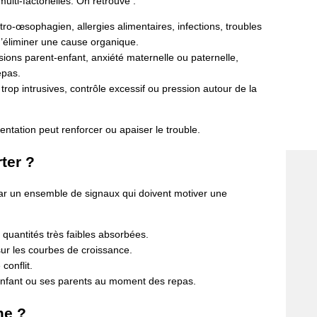
ulti-factorielles. On retrouve :
ro-œsophagien, allergies alimentaires, infections, troubles
d’éliminer une cause organique.
sions parent-enfant, anxiété maternelle ou paternelle,
epas.
trop intrusives, contrôle excessif ou pression autour de la
mentation peut renforcer ou apaiser le trouble.
ter ?
ar un ensemble de signaux qui doivent motiver une
 quantités très faibles absorbées.
sur les courbes de croissance.
conflit.
’enfant ou ses parents au moment des repas.
me ?