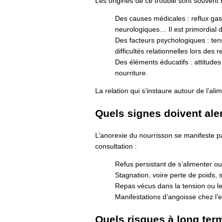
Les origines de ce trouble sont souvent m
Des causes médicales : reflux gast
neurologiques… Il est primordial 
Des facteurs psychologiques : ten
difficultés relationnelles lors des r
Des éléments éducatifs : attitudes 
nourriture.
La relation qui s’instaure autour de l’ali
Quels signes doivent aler
L’anorexie du nourrisson se manifeste p
consultation :
Refus persistant de s’alimenter ou
Stagnation, voire perte de poids, 
Repas vécus dans la tension ou le 
Manifestations d’angoisse chez l
Quels risques à long ter