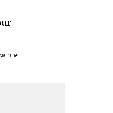
our
ial : une