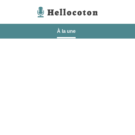
Hellocoton
À la une