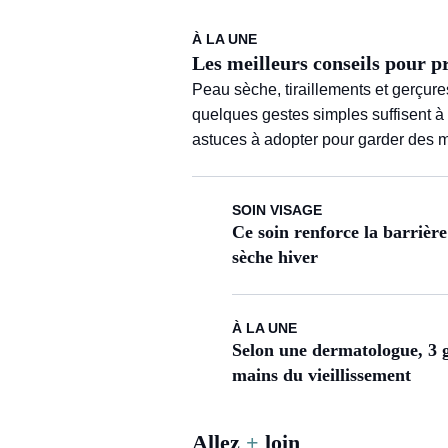
À LA UNE
Les meilleurs conseils pour p
Peau sèche, tiraillements et gerçure
quelques gestes simples suffisent à
astuces à adopter pour garder des m
SOIN VISAGE
Ce soin renforce la barriè
sèche hiver
À LA UNE
Selon une dermatologue, 3 g
mains du vieillissement
Allez
+
loin