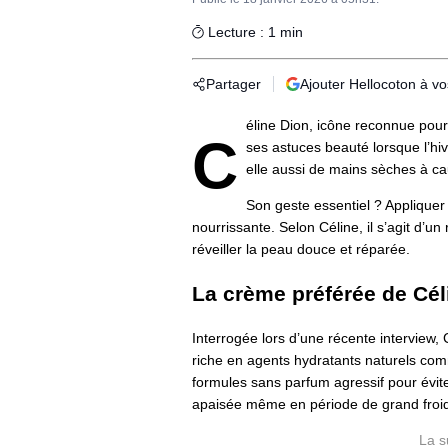
Lecture : 1 min
Partager
Ajouter Hellocoton à v
éline Dion, icône reconnue pour 
C
ses astuces beauté lorsque l’hive
elle aussi de mains sèches à ca
Son geste essentiel ? Applique
nourrissante. Selon Céline, il s’agit d’u
réveiller la peau douce et réparée.
La crème préférée de Cél
Interrogée lors d’une récente interview,
riche en agents hydratants naturels comme
formules sans parfum agressif pour éviter
apaisée même en période de grand froi