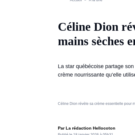
Accueil
À la une
Céline Dion rév
mains sèches e
La star québécoise partage son 
crème nourrissante qu’elle utili
Céline Dion révèle sa crème essentielle pour 
Par La rédaction Hellocoton
Publié le
18 janvier 2026 à 05h31.