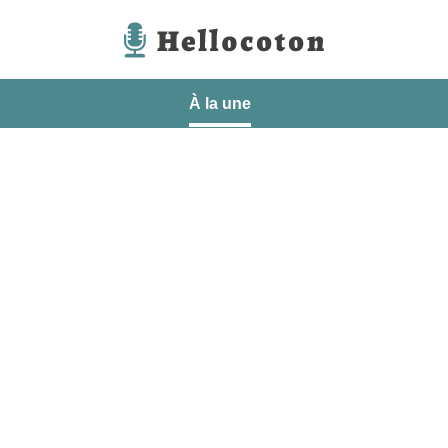
Hellocoton
À la une