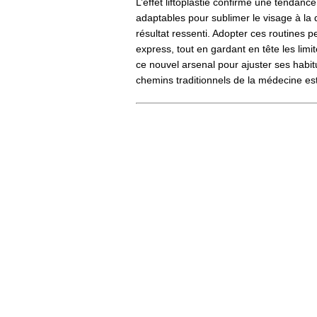
L’effet liftoplastie confirme une tendanc
adaptables pour sublimer le visage à la d
résultat ressenti. Adopter ces routines p
express, tout en gardant en tête les lim
ce nouvel arsenal pour ajuster ses habi
chemins traditionnels de la médecine es