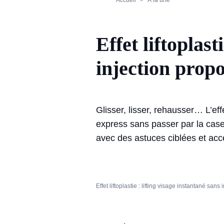
Accueil
À la une
Effet liftoplast
injection prop
Glisser, lisser, rehausser… L’effe
express sans passer par la case 
avec des astuces ciblées et acc
Effet liftoplastie : lifting visage instantané san