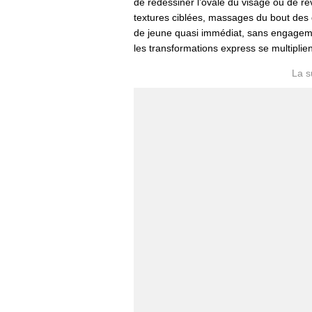
de redessiner l’ovale du visage ou de rév
textures ciblées, massages du bout des 
de jeune quasi immédiat, sans engagemen
les transformations express se multiplien