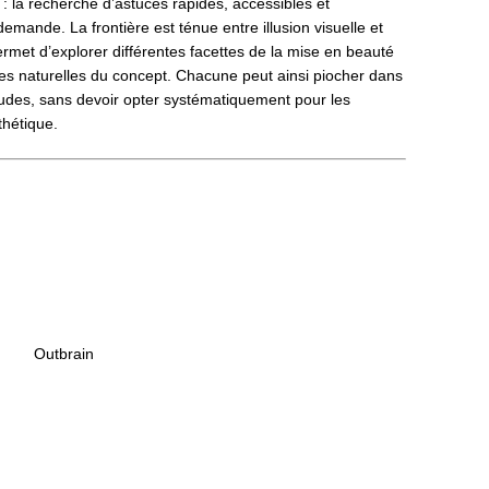
e : la recherche d’astuces rapides, accessibles et
emande. La frontière est ténue entre illusion visuelle et
ermet d’explorer différentes facettes de la mise en beauté
ites naturelles du concept. Chacune peut ainsi piocher dans
tudes, sans devoir opter systématiquement pour les
thétique.
Outbrain