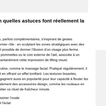
on quelles astuces font réellement la
, parfois complémentaires, s’inspirant de gestes
emier rôle : en sculptant les zones stratégiques avec des
 possible de donner l’illusion d’un visage plus ferme.
es pommettes ou le coin externe de l’œil, associée à un
stantanément cette impression de lifting visuel.
outine, comme le massage facial. Pratiqué régulièrement, il
t en offrant un effet tonifiant. Les textures lissantes,
gagnent aussi en popularité pour leur capacité à flouter les
également des accessoires design, comme les rouleaux en
ter ce rituel de fraîcheur minute.
siner l’ovale
 l’éclat