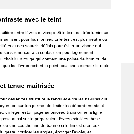
ntraste avec le teint
uilibre entre lèvres et visage. Si le teint est très lumineux,
ais suffisent pour harmoniser. Si le teint est plus neutre ou
illées et des sourcils définis pour éviter un visage qui
que sans renoncer à la couleur, on peut légèrement
ou choisir un rouge qui contient une pointe de brun ou de
f: que les lèvres restent le point focal sans écraser le reste
et tenue maîtrisée
tour des lèvres structure le rendu et évite les bavures qui
crayon ton sur ton permet de limiter les débordements et
oux, un léger estompage au pinceau transforme la ligne
epose aussi sur la préparation: lèvres exfoliées, base
e, ou une couche fine de baume si le fini est crémeux.
 du geste: corriger les angles, éponger l’excès, et