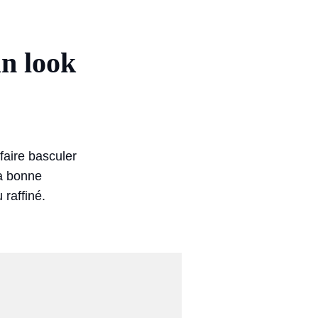
un look
faire basculer
la bonne
 raffiné.