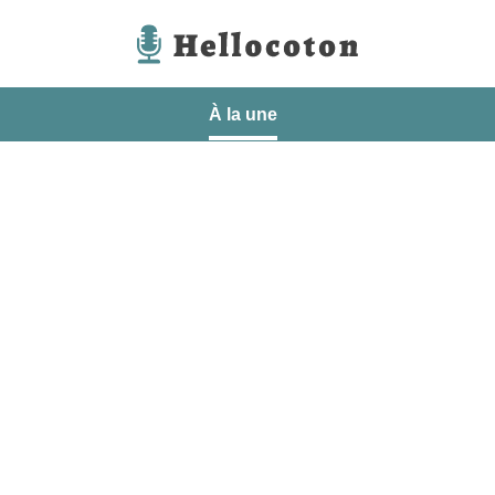
Hellocoton
À la une