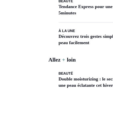
BEAUTÉ
Tendance Express pour une 
5minutes
À LA UNE
Découvrez trois gestes simp
peau facilement
Allez
+
loin
BEAUTÉ
Double moisturizing : le se
une peau éclatante cet hiver