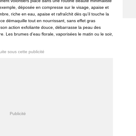
nnent volontiers place dans une routine beauté minimaliste
r exemple, déposée en compresse sur le visage, apaise et
re, riche en eau, apaise et rafraîchit dès qu’il touche la
ce démaquille tout en nourrissant, sans effet gras
 son action exfoliante douce, débarrasse la peau des
e. Les brumes d’eau florale, vaporisées le matin ou le soir,
.