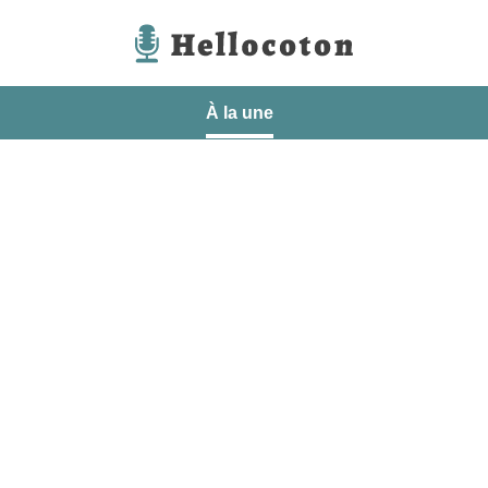
Hellocoton
À la une