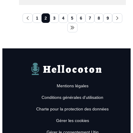
1
2
3
4
5
6
7
8
9
Aller à la page précédente
Aller à 
Aller à la dernière page
Hellocoton
Mentions légales
Conditions générales d'utilisation
Charte pour la protection des données
Gérer les cookies
Gérer le consentement Utiq